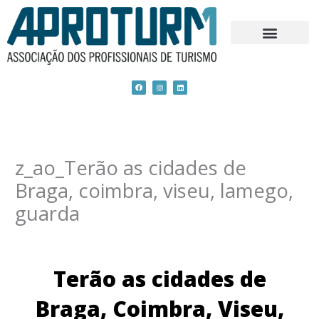
Skip
to
content
F
I
L
a
n
i
c
s
n
e
t
k
b
a
e
o
g
d
o
r
i
k
a
n
m
z_ao_Terão as cidades de
Braga, coimbra, viseu, lamego,
guarda
Terão as cidades de
Braga, Coimbra, Viseu,