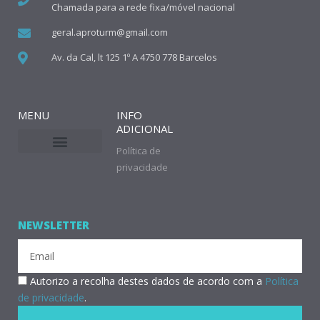
Chamada para a rede fixa/móvel nacional
geral.aproturm@gmail.com
Av. da Cal, lt 125 1º A 4750 778 Barcelos
MENU
INFO
ADICIONAL
Política de
privacidade
NEWSLETTER
Email
RGPD
Autorizo a recolha destes dados de acordo com a
Política
de privacidade
.