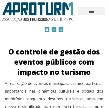
Skip
to
content
F
I
L
a
n
i
c
s
n
e
t
k
b
a
e
o
g
d
o
r
i
k
a
n
m
O controle de gestão dos
eventos públicos com
impacto no turismo
A realização de eventos municipais, assume particular
importância nas dinâmicas culturais e sociais dos
municípios enquanto destinos turísticos, possuem
relevo e significado na experiência turística sempre