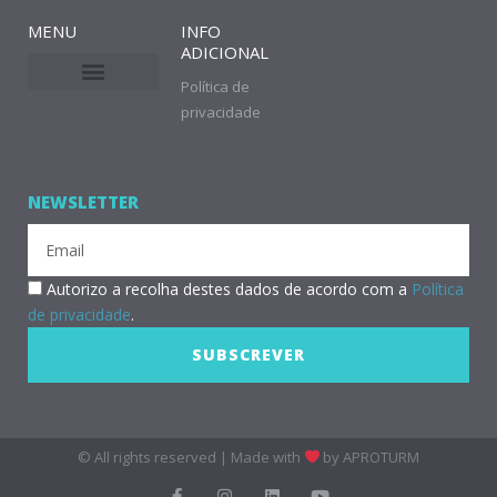
MENU
INFO
ADICIONAL
Política de
privacidade
NEWSLETTER
Email
RGPD
Autorizo a recolha destes dados de acordo com a
Política
de privacidade
.
SUBSCREVER
Alternative:
© All rights reserved | Made with
by APROTURM
F
I
L
Y