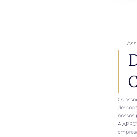
As
D
C
Os asso
descont
nossos 
A APRO
empresa