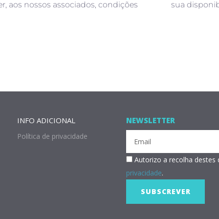
r, aos nossos associados, condições
sua disponib
INFO ADICIONAL
NEWSLETTER
Política de privacidade
Email
RGPD
Autorizo a recolha deste
privacidade
.
SUBSCREVER
Alternative: