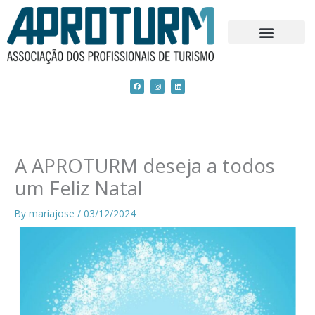
Skip
to
content
F
I
L
a
n
i
c
s
n
e
t
k
b
a
e
o
g
d
o
r
i
k
a
n
m
A APROTURM deseja a todos
um Feliz Natal
By
mariajose
/
03/12/2024