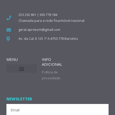
253 292 861 | 936 778 184
Chamada para a rede fixa/móvel nacional
geral.aproturm@gmail.com
Av. da Cal, lt 125 1º A 4750 778 Barcelos
MENU
INFO
ADICIONAL
Política de
privacidade
NEWSLETTER
Email